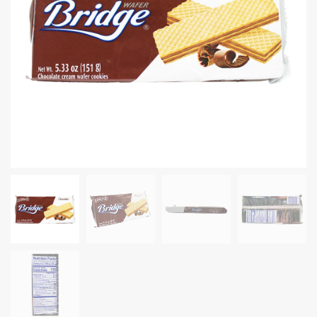
Granos
Harinas
Edulcorante
Enlatados
Viveres
Sopas
Atoles
Congelaldos
Condimentos
Galletas
Golosinas