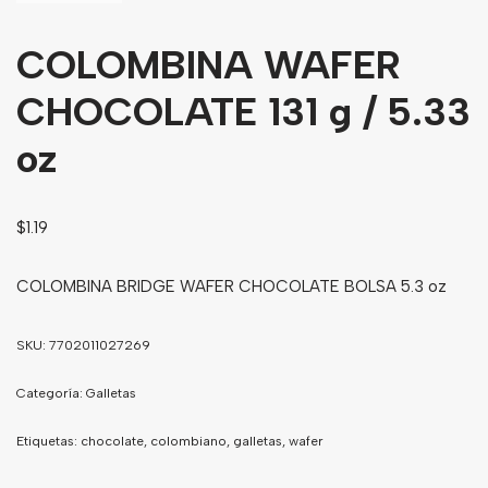
Bebidas
COLOMBINA WAFER
Tés
CHOCOLATE 131 g / 5.33
oz
$
1.19
COLOMBINA BRIDGE WAFER CHOCOLATE BOLSA 5.3 oz
SKU:
7702011027269
Categoría:
Galletas
Etiquetas:
chocolate
,
colombiano
,
galletas
,
wafer