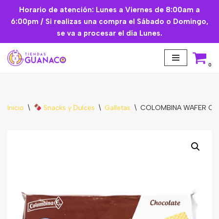
Horario de atención: Lunes a Viernes de 8:00am a
6:00pm / Si realizas una compra el Sábado o Domingo,
Saltar
se va a procesar el día Lunes.
al
contenido
0
Inicio
\
Snacks y Dulces
\
Galletas
\
COLOMBINA WAFER CHOC
Aceites Esenciales
Cremas Faciales
Mascarilla facial
Suplementos
Básicos de Cocina