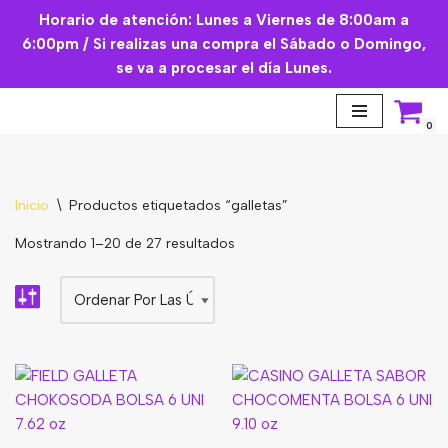
Horario de atención: Lunes a Viernes de 8:00am a
6:00pm / Si realizas una compra el Sábado o Domingo,
Saltar
se va a procesar el día Lunes.
al
contenido
0
Inicio
\
Productos etiquetados “galletas”
Mostrando 1–20 de 27 resultados
Aceites Esenciales
Cremas Faciales
Mascarilla facial
Suplementos
Básicos de Cocina