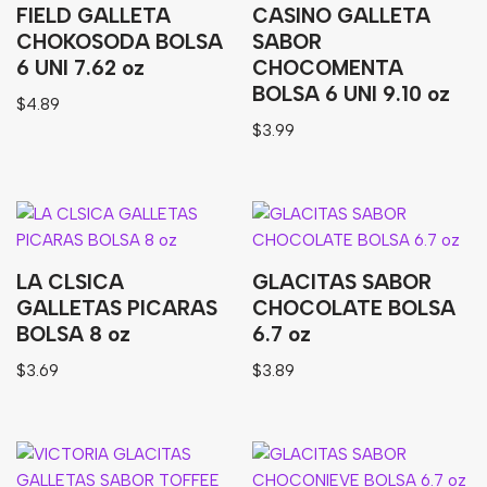
Granos
FIELD GALLETA
CASINO GALLETA
CHOKOSODA BOLSA
SABOR
Harinas
6 UNI 7.62 oz
CHOCOMENTA
Edulcorante
BOLSA 6 UNI 9.10 oz
$
4.89
Enlatados
$
3.99
Viveres
Sopas
Atoles
LA CLSICA
GLACITAS SABOR
Congelaldos
GALLETAS PICARAS
CHOCOLATE BOLSA
BOLSA 8 oz
6.7 oz
Condimentos
$
3.69
$
3.89
Galletas
Golosinas