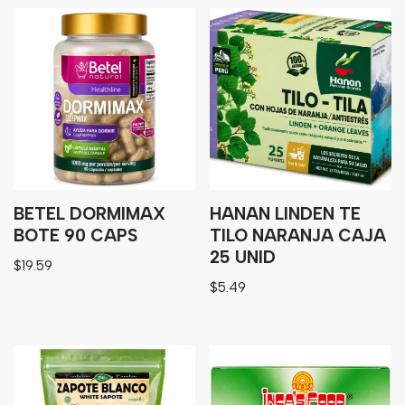
Granos
Harinas
Edulcorante
Enlatados
Viveres
Sopas
BETEL DORMIMAX
HANAN LINDEN TE
Atoles
BOTE 90 CAPS
TILO NARANJA CAJA
Congelaldos
25 UNID
$
19.59
Condimentos
$
5.49
Galletas
Golosinas