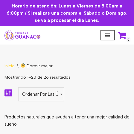
Horario de atención: Lunes a Viernes de 8:00am a
6:00pm / Si realizas una compra el Sábado o Domingo,
Saltar
se va a procesar el día Lunes.
al
contenido
0
Inicio
\
Dormir mejor
Aceites Esenciales
Mostrando 1–20 de 26 resultados
Cremas Faciales
Mascarilla facial
Suplementos
Productos naturales que ayudan a tener una mejor calidad de
sueño.
Básicos de Cocina