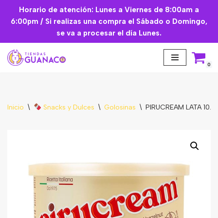
Horario de atención: Lunes a Viernes de 8:00am a
6:00pm / Si realizas una compra el Sábado o Domingo,
Saltar
se va a procesar el día Lunes.
al
contenido
0
Inicio
\
Snacks y Dulces
\
Golosinas
\
PIRUCREAM LATA 10.5
Aceites Esenciales
Cremas Faciales
Mascarilla facial
Suplementos
Básicos de Cocina