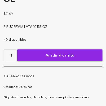
Bebidas
$
7.49
Tés
PIRUCREAM LATA 10.58 OZ
49 disponibles
Añadir al carrito
SKU:
7466762939027
Categoría:
Golosinas
Etiquetas:
barquillas
,
chocolate
,
pirucream
,
pirulin
,
venezolano