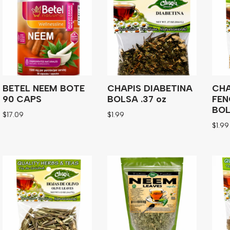
BETEL NEEM BOTE
CHAPIS DIABETINA
CHA
90 CAPS
BOLSA .37 oz
FE
BOL
$
17.09
$
1.99
$
1.99