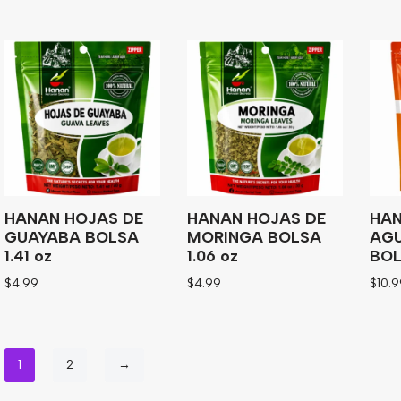
HANAN HOJAS DE
HANAN HOJAS DE
HAN
GUAYABA BOLSA
MORINGA BOLSA
AG
1.41 oz
1.06 oz
BOL
$
4.99
$
4.99
$
10.
1
2
→