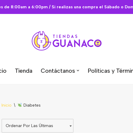
es de 8:00am a 6:00pm / Si realizas una compra el Sábado o Domi
cio
Tienda
Contáctanos
Políticas y Térmi
Inicio
\
Diabetes