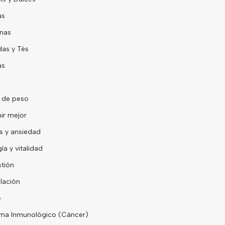
as
nas
as y Tés
as
 de peso
ir mejor
s y ansiedad
îa y vitalidad
tión
lación
e
ma Inmunológico (Cáncer)