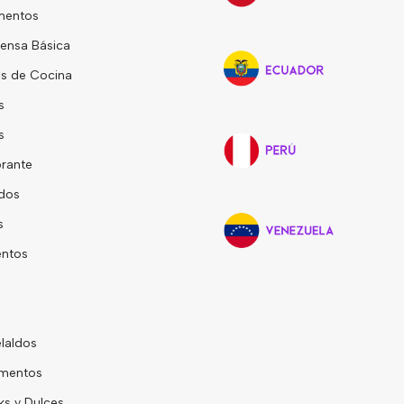
mentos
ensa Básica
s de Cocina
s
s
rante
dos
s
entos
laldos
mentos
s y Dulces