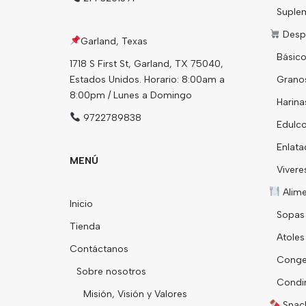
Suple
Desp
Garland, Texas
Básico
1718 S First St, Garland, TX 75040,
Estados Unidos. Horario: 8:00am a
Grano
8:00pm / Lunes a Domingo
Harina
9722789838
Edulco
Enlata
MENÚ
Vivere
Alim
Inicio
Sopas
Tienda
Atoles
Contáctanos
Conge
Sobre nosotros
Condi
Misión, Visión y Valores
Snack