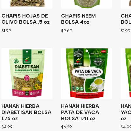
CHAPIS HOJAS DE
CHAPIS NEEM
CHA
OLIVO BOLSA .5 oz
BOLSA 4oz
BOL
$
1.99
$
9.69
$
1.99
HANAN HIERBA
HANAN HIERBA
HAN
DIABETISAN BOLSA
PATA DE VACA
YAC
1.76 oz
BOLSA 1.41 oz
oz
$
4.99
$
6.29
$
4.9