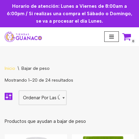
Horario de atención: Lunes a Viernes de 8:00am a
6:00pm / Si realizas una compra el Sábado o Domingo,
Saltar
se va a procesar el día Lunes.
al
contenido
0
Inicio
\
Bajar de peso
Aceites Esenciales
Mostrando 1–20 de 24 resultados
Cremas Faciales
Mascarilla facial
Suplementos
Productos que ayudan a bajar de peso
Básicos de Cocina