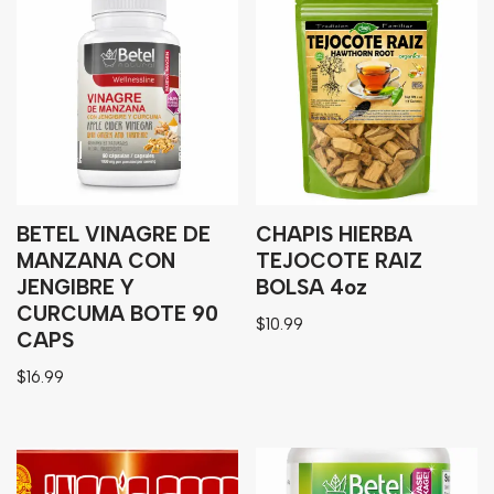
Granos
Harinas
Edulcorante
Enlatados
Viveres
Sopas
BETEL VINAGRE DE
CHAPIS HIERBA
MANZANA CON
TEJOCOTE RAIZ
Atoles
JENGIBRE Y
BOLSA 4oz
Congelaldos
CURCUMA BOTE 90
$
10.99
CAPS
Condimentos
$
16.99
Galletas
Golosinas