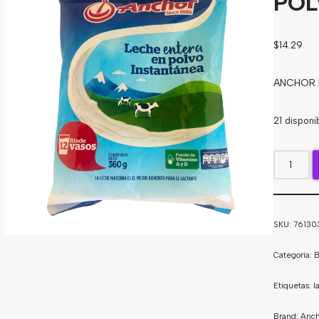
POL
$
14.29
ANCHOR L
21 disponi
SKU:
76130
Categoría:
B
Etiquetas:
l
Brand:
Anch