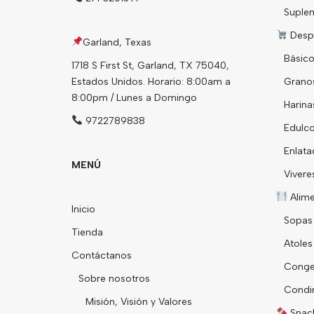
Suple
Desp
Garland, Texas
Básico
1718 S First St, Garland, TX 75040,
Estados Unidos. Horario: 8:00am a
Grano
8:00pm / Lunes a Domingo
Harina
9722789838
Edulco
Enlata
MENÚ
Vivere
Alim
Inicio
Sopas
Tienda
Atoles
Contáctanos
Conge
Sobre nosotros
Condi
Misión, Visión y Valores
Snack