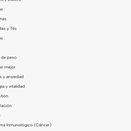
as
nas
as y Tés
as
 de peso
ir mejor
s y ansiedad
îa y vitalidad
tión
lación
e
ma Inmunológico (Cáncer)