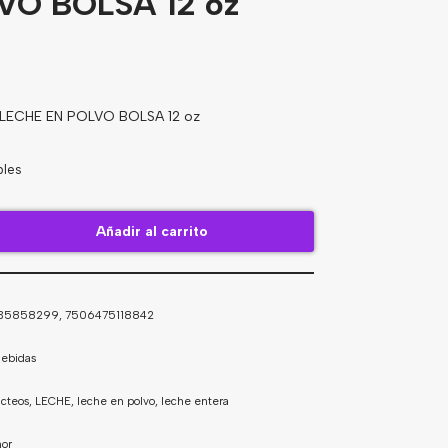
VO BOLSA 12 oz
ECHE EN POLVO BOLSA 12 oz
bles
Añadir al carrito
35858299, 7506475118842
ebidas
acteos
,
LECHE
,
leche en polvo
,
leche entera
or