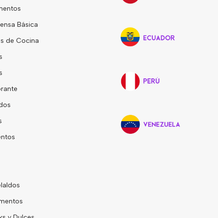
mentos
ensa Básica
s de Cocina
s
s
rante
dos
s
entos
laldos
mentos
s y Dulces