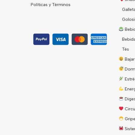
Políticas y Términos
Gallet
Golosi
Bebid
Bebid
Tés
Bajar
Dorm
Estré
Energ
Diges
Circu
Grip
Siste