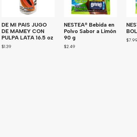
DE MI PAIS JUGO
NESTEA® Bebida en
NES
DE MAMEY CON
Polvo Sabor a Limón
BOL
PULPA LATA 16.5 oz
90 g
$
7.9
$
1.39
$
2.49