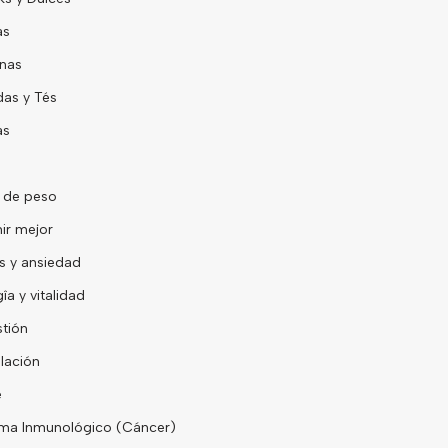
as
nas
as y Tés
as
 de peso
ir mejor
s y ansiedad
îa y vitalidad
tión
lación
e
ma Inmunológico (Cáncer)