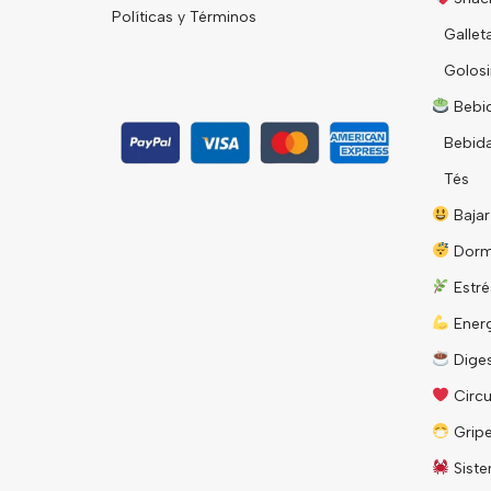
Políticas y Términos
Gallet
Golosi
Bebid
Bebid
Tés
Bajar
Dorm
Estré
Energ
Diges
Circu
Grip
Siste