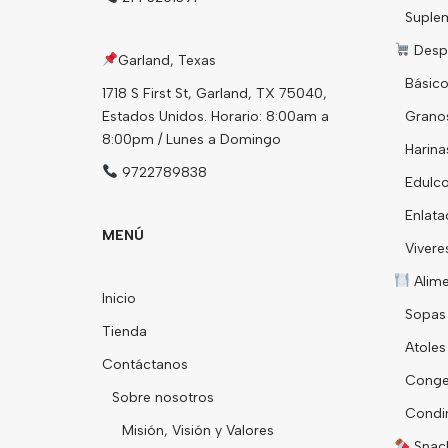
Suple
Desp
Garland, Texas
Básico
1718 S First St, Garland, TX 75040,
Estados Unidos. Horario: 8:00am a
Grano
8:00pm / Lunes a Domingo
Harina
9722789838
Edulco
Enlata
MENÚ
Vivere
Alim
Inicio
Sopas
Tienda
Atoles
Contáctanos
Conge
Sobre nosotros
Condi
Misión, Visión y Valores
Snack