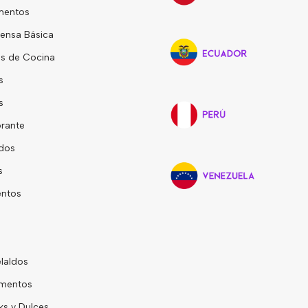
mentos
ensa Básica
s de Cocina
s
s
rante
dos
s
entos
laldos
mentos
s y Dulces