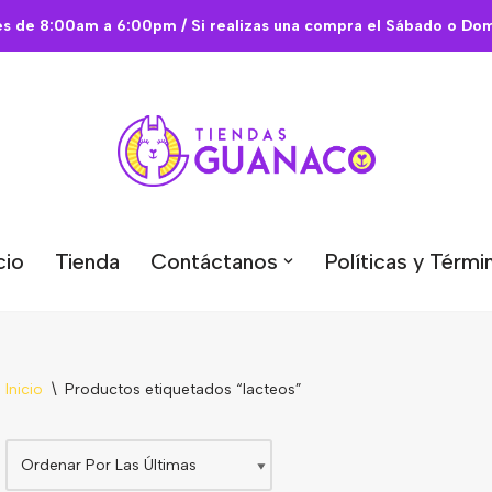
es de 8:00am a 6:00pm / Si realizas una compra el Sábado o Domi
cio
Tienda
Contáctanos
Políticas y Térmi
Inicio
\
Productos etiquetados “lacteos”