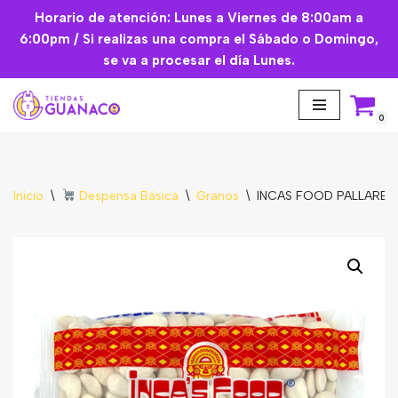
Horario de atención: Lunes a Viernes de 8:00am a
6:00pm / Si realizas una compra el Sábado o Domingo,
Saltar
se va a procesar el día Lunes.
al
contenido
0
Inicio
\
Despensa Básica
\
Granos
\
INCAS FOOD PALLARES 
Aceites Esenciales
Cremas Faciales
Mascarilla facial
Suplementos
Básicos de Cocina