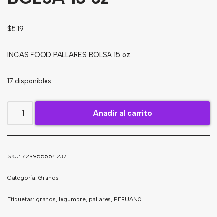
Bebidas
$
5.19
Tés
INCAS FOOD PALLARES BOLSA 15 oz
17 disponibles
Añadir al carrito
SKU:
729955564237
Categoría:
Granos
Etiquetas:
granos
,
legumbre
,
pallares
,
PERUANO