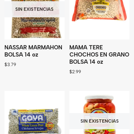
Granos
SIN EXISTENCIAS
Harinas
Edulcorante
Enlatados
Viveres
NASSAR MARMAHON
MAMA TERE
BOLSA 14 oz
CHOCHOS EN GRANO
BOLSA 14 oz
Sopas
$
3.79
$
2.99
Atoles
Congelaldos
Condimentos
Galletas
SIN EXISTENCIAS
Golosinas