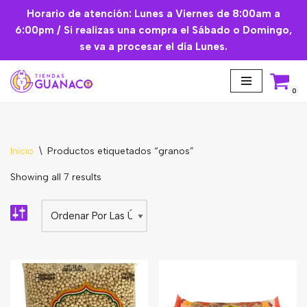
Horario de atención: Lunes a Viernes de 8:00am a
6:00pm / Si realizas una compra el Sábado o Domingo,
Saltar
se va a procesar el día Lunes.
al
contenido
0
Inicio
\
Productos etiquetados “granos”
Aceites Esenciales
Showing all 7 results
Cremas Faciales
Mascarilla facial
Suplementos
Básicos de Cocina