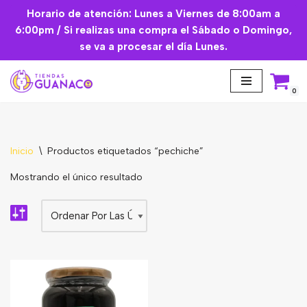
Horario de atención: Lunes a Viernes de 8:00am a
6:00pm / Si realizas una compra el Sábado o Domingo,
Saltar
se va a procesar el día Lunes.
al
contenido
0
Inicio
\
Productos etiquetados “pechiche”
Aceites Esenciales
Mostrando el único resultado
Cremas Faciales
Mascarilla facial
Suplementos
Básicos de Cocina