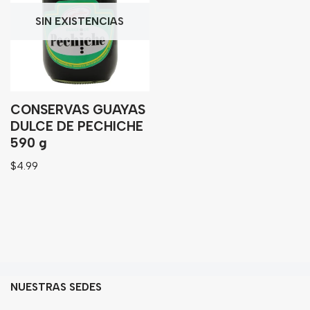
Granos
SIN EXISTENCIAS
Harinas
Edulcorante
Enlatados
Viveres
CONSERVAS GUAYAS
DULCE DE PECHICHE
590 g
Sopas
$
4.99
Atoles
Congelaldos
Condimentos
Galletas
Golosinas
NUESTRAS SEDES