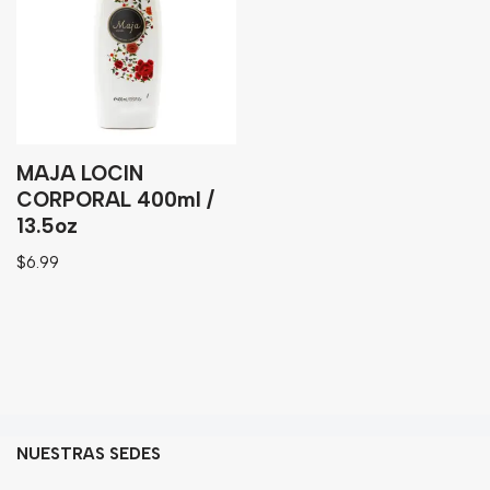
Granos
Harinas
Edulcorante
Enlatados
Viveres
MAJA LOCIN
CORPORAL 400ml /
13.5oz
Sopas
$
6.99
Atoles
Congelaldos
Condimentos
Galletas
Golosinas
NUESTRAS SEDES