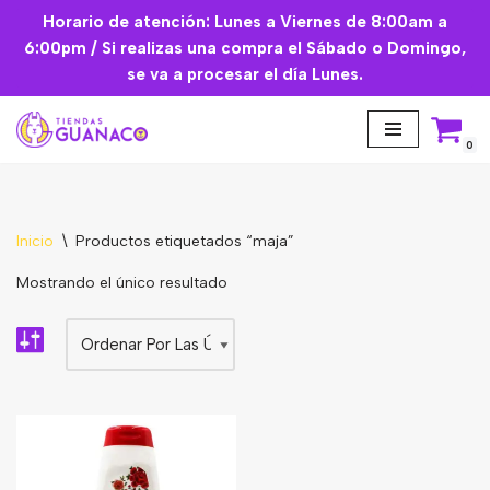
Horario de atención: Lunes a Viernes de 8:00am a
6:00pm / Si realizas una compra el Sábado o Domingo,
Saltar
se va a procesar el día Lunes.
al
contenido
0
Inicio
\
Productos etiquetados “maja”
Aceites Esenciales
Mostrando el único resultado
Cremas Faciales
Mascarilla facial
Suplementos
Básicos de Cocina