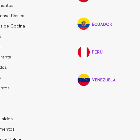
mentos
ensa Básica
s de Cocina
s
s
rante
dos
s
entos
laldos
mentos
s y Dulces