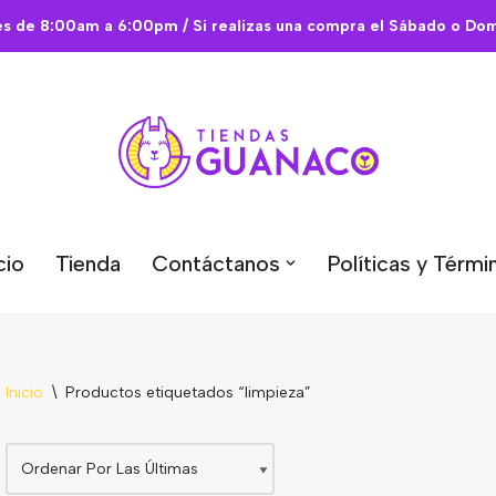
es de 8:00am a 6:00pm / Si realizas una compra el Sábado o Domi
cio
Tienda
Contáctanos
Políticas y Térmi
Inicio
\
Productos etiquetados “limpieza”