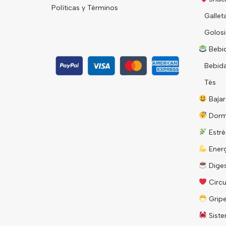
Políticas y Términos
Gallet
Golosi
Bebid
Bebid
Tés
Bajar
Dorm
Estré
Energ
Diges
Circu
Grip
Siste