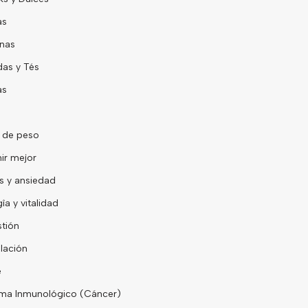
as
nas
as y Tés
as
 de peso
ir mejor
s y ansiedad
îa y vitalidad
tión
lación
e
ma Inmunológico (Cáncer)