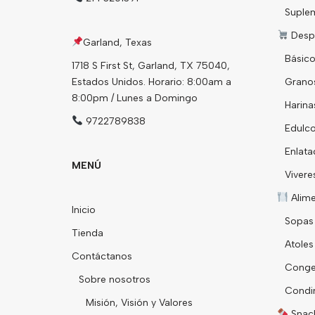
Suple
Desp
Garland, Texas
Básico
1718 S First St, Garland, TX 75040,
Estados Unidos. Horario: 8:00am a
Grano
8:00pm / Lunes a Domingo
Harina
9722789838
Edulco
Enlata
MENÚ
Vivere
Alim
Inicio
Sopas
Tienda
Atoles
Contáctanos
Conge
Sobre nosotros
Condi
Misión, Visión y Valores
Snack