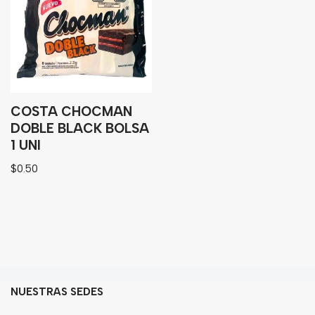
Granos
Harinas
Edulcorante
Enlatados
Viveres
COSTA CHOCMAN
DOBLE BLACK BOLSA
1 UNI
Sopas
$
0.50
Atoles
Congelaldos
Condimentos
Galletas
Golosinas
NUESTRAS SEDES