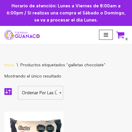
Horario de atención: Lunes a Viernes de 8:00am a
6:00pm / Si realizas una compra el Sábado o Domingo,
Saltar
se va a procesar el día Lunes.
al
contenido
0
Inicio
\
Productos etiquetados “galletas chocolate”
Aceites Esenciales
Mostrando el único resultado
Cremas Faciales
Mascarilla facial
Suplementos
Básicos de Cocina