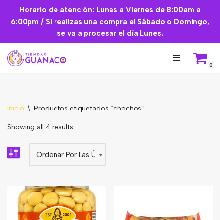
Horario de atención: Lunes a Viernes de 8:00am a
6:00pm / Si realizas una compra el Sábado o Domingo,
Saltar
se va a procesar el día Lunes.
al
contenido
0
Inicio
\
Productos etiquetados “chochos”
Aceites Esenciales
Showing all 4 results
Cremas Faciales
Mascarilla facial
Suplementos
Básicos de Cocina