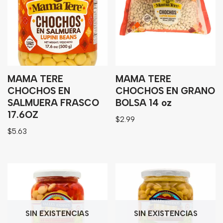
Granos
Harinas
Edulcorante
Enlatados
Viveres
MAMA TERE
MAMA TERE
CHOCHOS EN
CHOCHOS EN GRANO
SALMUERA FRASCO
BOLSA 14 oz
Sopas
17.6OZ
$
2.99
Atoles
$
5.63
Congelaldos
Condimentos
Galletas
Golosinas
SIN EXISTENCIAS
SIN EXISTENCIAS