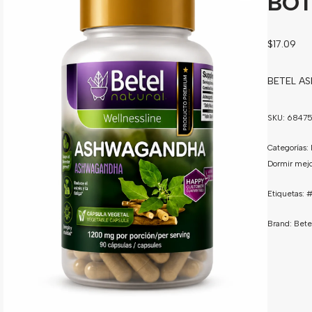
BOT
$
17.09
BETEL A
SKU:
68475
Categorías:
Dormir mejo
Etiquetas:
#
Brand:
Bete