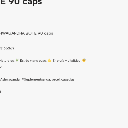
E 90 caps
SHWAGANDHA BOTE 90 caps
3166369
Naturales
,
Estrés y ansiedad
,
Energîa y vitalidad
,
r
Ashwaganda. #Suplementosnda
,
betel
,
capsulas
l