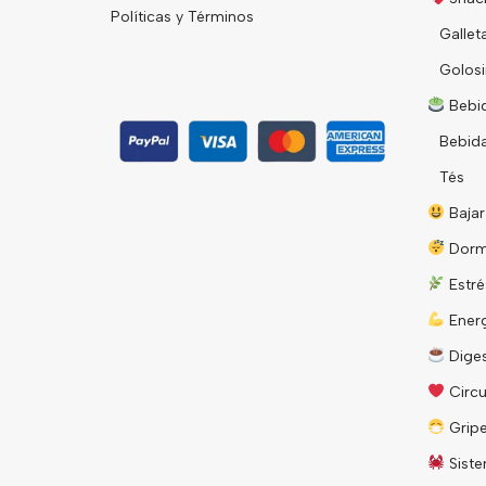
Políticas y Términos
Gallet
Golosi
Bebid
Bebid
Tés
Bajar
Dorm
Estré
Energ
Diges
Circu
Grip
Siste