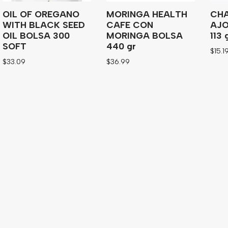
OIL OF OREGANO
MORINGA HEALTH
CHA
WITH BLACK SEED
CAFE CON
AJO
OIL BOLSA 300
MORINGA BOLSA
113 
SOFT
440 gr
$
15.1
$
33.09
$
36.99