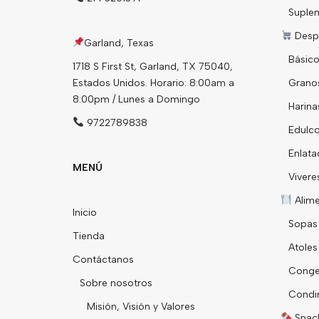
Suple
Desp
Garland, Texas
Básico
1718 S First St, Garland, TX 75040,
Estados Unidos. Horario: 8:00am a
Grano
8:00pm / Lunes a Domingo
Harina
9722789838
Edulco
Enlata
MENÚ
Vivere
Alim
Inicio
Sopas
Tienda
Atoles
Contáctanos
Conge
Sobre nosotros
Condi
Misión, Visión y Valores
Snack