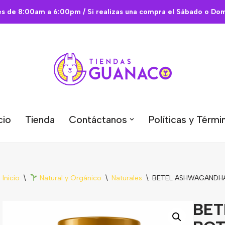
es de 8:00am a 6:00pm / Si realizas una compra el Sábado o Domi
cio
Tienda
Contáctanos
Políticas y Térmi
Inicio
\
Natural y Orgánico
\
Naturales
\
BETEL ASHWAGANDHA
BE