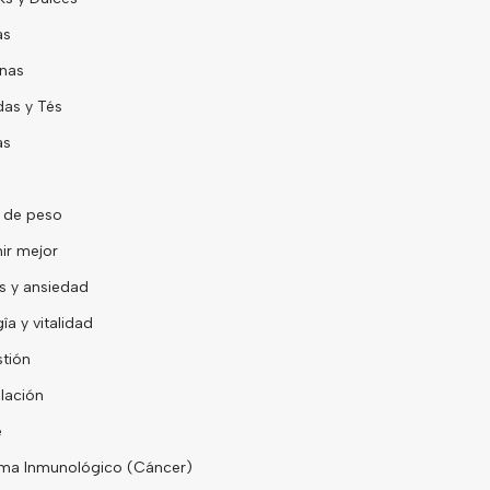
as
nas
as y Tés
as
 de peso
ir mejor
s y ansiedad
îa y vitalidad
tión
lación
e
ma Inmunológico (Cáncer)