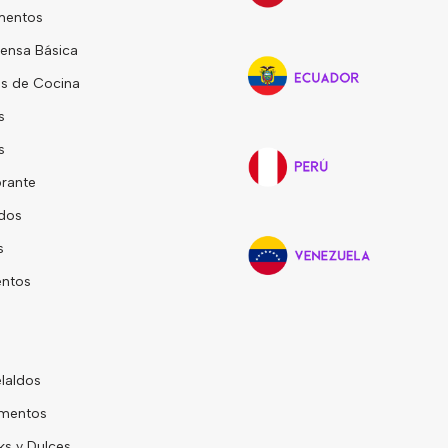
mentos
ensa Básica
s de Cocina
s
s
rante
dos
s
entos
laldos
mentos
s y Dulces