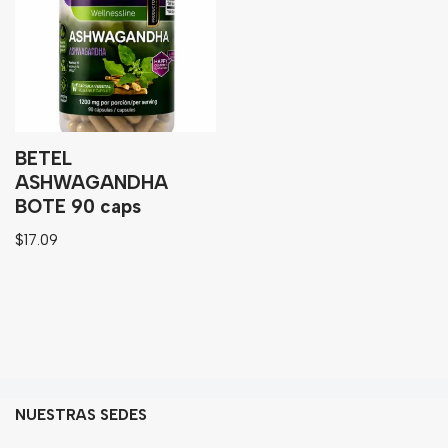
Granos
Harinas
Edulcorante
Enlatados
Viveres
BETEL
ASHWAGANDHA
BOTE 90 caps
Sopas
$
17.09
Atoles
Congelaldos
Condimentos
Galletas
Golosinas
NUESTRAS SEDES