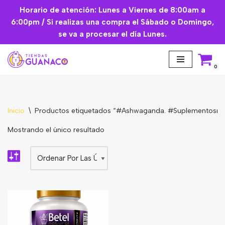
Horario de atención: Lunes a Viernes de 8:00am a
6:00pm / Si realizas una compra el Sábado o Domingo,
Saltar
se va a procesar el día Lunes.
al
contenido
0
Inicio
\
Productos etiquetados “#Ashwaganda. #Suplementosnd
Aceites Esenciales
Mostrando el único resultado
Cremas Faciales
Mascarilla facial
Suplementos
Básicos de Cocina