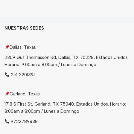
Granos
Harinas
Edulcorante
NUESTRAS SEDES
Enlatados
Viveres
Dallas, Texas
2309 Gus Thomasson Rd, Dallas, TX 75228, Estados Unidos.
Sopas
Horario: 9:00am a 8:00pm / Lunes a Domingo
Atoles
214 3201391
Congelaldos
Condimentos
Garland, Texas
1718 S First St, Garland, TX 75040, Estados Unidos. Horario:
8:00am a 8:00pm / Lunes a Domingo
Galletas
9722789838
Golosinas