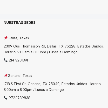
Granos
Harinas
Edulcorante
NUESTRAS SEDES
Enlatados
Viveres
Dallas, Texas
2309 Gus Thomasson Rd, Dallas, TX 75228, Estados Unidos.
Sopas
Horario: 9:00am a 8:00pm / Lunes a Domingo
Atoles
214 3201391
Congelaldos
Condimentos
Garland, Texas
1718 S First St, Garland, TX 75040, Estados Unidos. Horario:
8:00am a 8:00pm / Lunes a Domingo
Galletas
9722789838
Golosinas