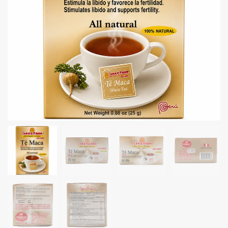
Granos
Harinas
Edulcorante
Enlatados
Viveres
Sopas
Atoles
Congelaldos
Condimentos
Galletas
Golosinas