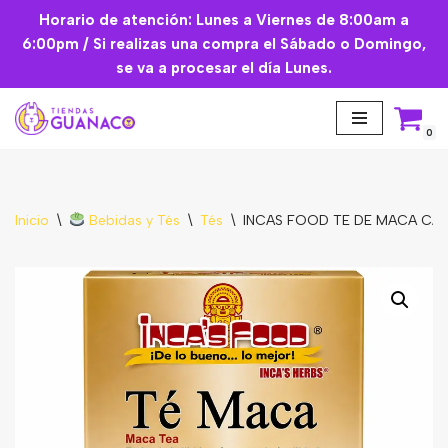
Horario de atención: Lunes a Viernes de 8:00am a
6:00pm / Si realizas una compra el Sábado o Domingo,
Saltar
se va a procesar el día Lunes.
al
contenido
0
Inicio
\
Bebidas y Tés
\
Tés
\
INCAS FOOD TE DE MACA CAJ
Aceites Esenciales
Cremas Faciales
Mascarilla facial
Suplementos
Básicos de Cocina