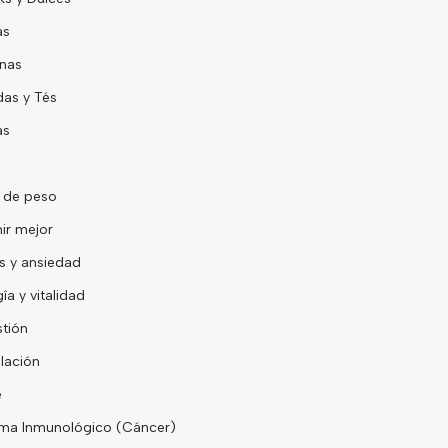
as
nas
as y Tés
as
 de peso
ir mejor
s y ansiedad
îa y vitalidad
tión
lación
e
ma Inmunológico (Cáncer)