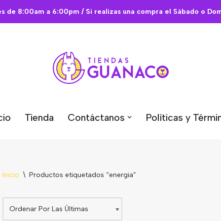
es de 8:00am a 6:00pm / Si realizas una compra el Sábado o Domi
cio
Tienda
Contáctanos
Políticas y Térmi
Inicio
\
Productos etiquetados “energia”