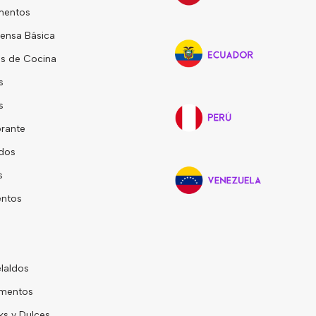
mentos
ensa Básica
s de Cocina
s
s
rante
dos
s
entos
laldos
mentos
s y Dulces