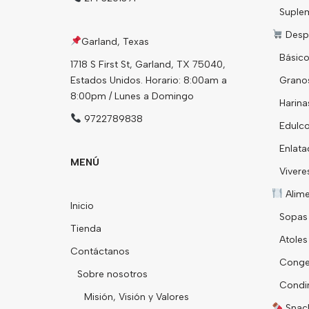
Suple
Desp
Garland, Texas
Básico
1718 S First St, Garland, TX 75040,
Estados Unidos. Horario: 8:00am a
Grano
8:00pm / Lunes a Domingo
Harina
9722789838
Edulco
Enlata
MENÚ
Vivere
Alim
Inicio
Sopas
Tienda
Atoles
Contáctanos
Conge
Sobre nosotros
Condi
Misión, Visión y Valores
Snack