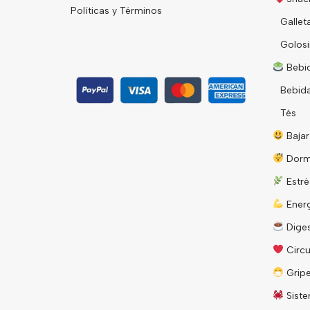
Políticas y Términos
Gallet
Golosi
Bebid
Bebid
Tés
Bajar
Dorm
Estré
Energ
Diges
Circu
Grip
Siste