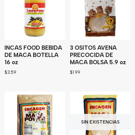
Granos
Harinas
Edulcorante
Enlatados
Viveres
INCAS FOOD BEBIDA
3 OSITOS AVENA
DE MACA BOTELLA
PRECOCIDA DE
16 oz
MACA BOLSA 5.9 oz
Sopas
$
3.59
$
1.99
Atoles
Congelaldos
Condimentos
Galletas
SIN EXISTENCIAS
Golosinas