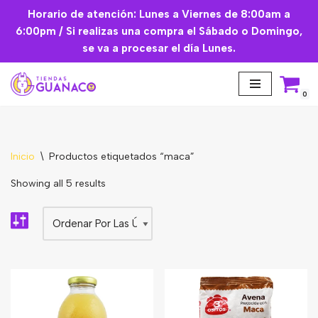
Horario de atención: Lunes a Viernes de 8:00am a
6:00pm / Si realizas una compra el Sábado o Domingo,
Saltar
se va a procesar el día Lunes.
al
contenido
0
Inicio
\
Productos etiquetados “maca”
Aceites Esenciales
Showing all 5 results
Cremas Faciales
Mascarilla facial
Suplementos
Básicos de Cocina