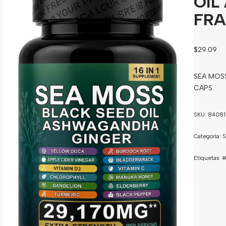
OI
FRA
$
29.09
SEA MOS
CAPS
SKU:
84081
Categoría:
S
Etiquetas:
#