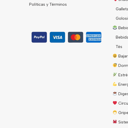
Políticas y Términos
Gallet
Golosi
Bebid
Bebid
Tés
Bajar
Dorm
Estré
Energ
Diges
Circu
Grip
Siste