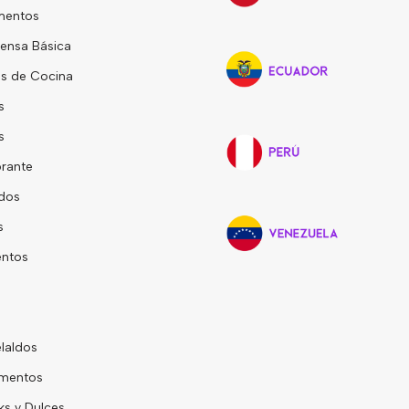
mentos
ensa Básica
s de Cocina
s
s
rante
dos
s
entos
laldos
mentos
s y Dulces