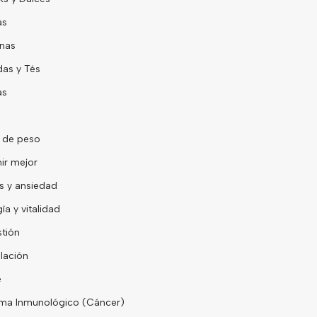
as
nas
as y Tés
as
 de peso
ir mejor
s y ansiedad
îa y vitalidad
tión
lación
e
ma Inmunológico (Cáncer)