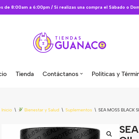
es de 8:00am a 6:00pm / Si realizas una compra el Sábado o Domi
cio
Tienda
Contáctanos
Políticas y Térmi
Inicio
\
Bienestar y Salud
\
Suplementos
\
SEA MOSS BLACK 
SEA