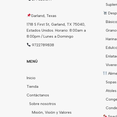
Suple
Desp
Garland, Texas
Básico
1718 S First St, Garland, TX 75040,
Estados Unidos. Horario: 8:00am a
Grano
8:00pm / Lunes a Domingo
Harina
9722789838
Edulco
Enlata
MENÚ
Vivere
Alim
Inicio
Sopas
Tienda
Atoles
Contáctanos
Conge
Sobre nosotros
Condi
Misión, Visión y Valores
Snack