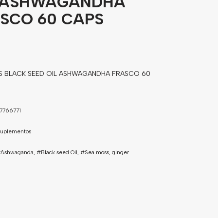
L ASHWAGANDHA
SCO 60 CAPS
S BLACK SEED OIL ASHWAGANDHA FRASCO 60
7766771
uplementos
Ashwaganda
,
#Black seed Oil
,
#Sea moss
,
ginger