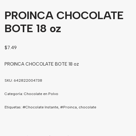
Bebidas
PROINCA CHOCOLATE
Tés
BOTE 18 oz
$
7.49
PROINCA CHOCOLATE BOTE 18 oz
SKU:
642822004738
Categoría:
Chocolate en Polvo
Etiquetas:
#Chocolate Instante
,
#Proinca
,
chocolate