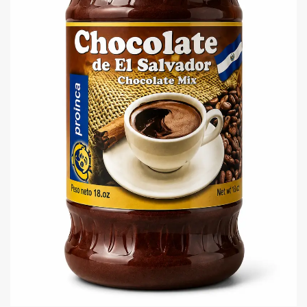
Granos
Harinas
Edulcorante
Enlatados
Viveres
Sopas
Atoles
Congelaldos
Condimentos
Galletas
Golosinas