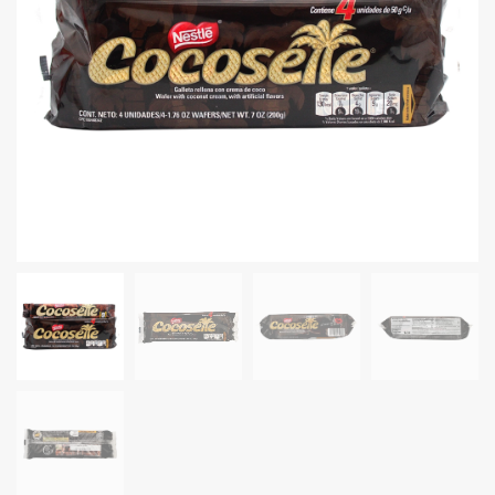
Granos
Harinas
Edulcorante
Enlatados
Viveres
Sopas
Atoles
Congelaldos
Condimentos
Galletas
Golosinas