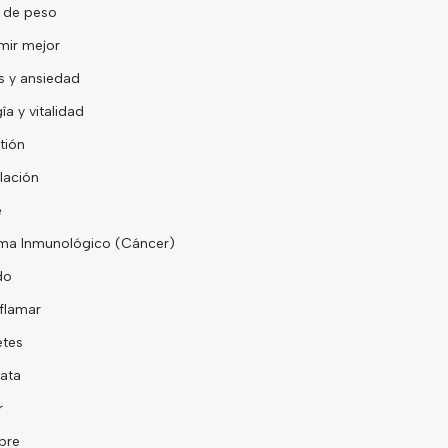
r de peso
ir mejor
s y ansiedad
îa y vitalidad
tión
lación
e
ema Inmunológico (Cáncer)
do
nflamar
etes
tata
r
mbre