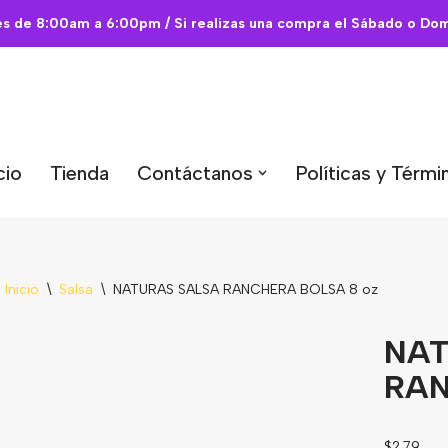
es de 8:00am a 6:00pm / Si realizas una compra el Sábado o Domi
cio
Tienda
Contáctanos
Políticas y Térmi
Inicio
\
Salsa
\
NATURAS SALSA RANCHERA BOLSA 8 oz
NAT
RAN
$
2.79