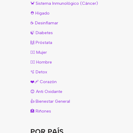
🦀 Sistema Inmunológico (Cáncer)
⛑️ Hígado
☕️ Desinflamar
🍃 Diabetes
🙌 Próstata
🙆‍♀️ Mujer
🙋‍♂️ Hombre
🫧 Detox
❤️‍🩹 Corazón
😊 Anti Oxidante
👍 Bienestar General
🏥 Riñones
POR PAÍS