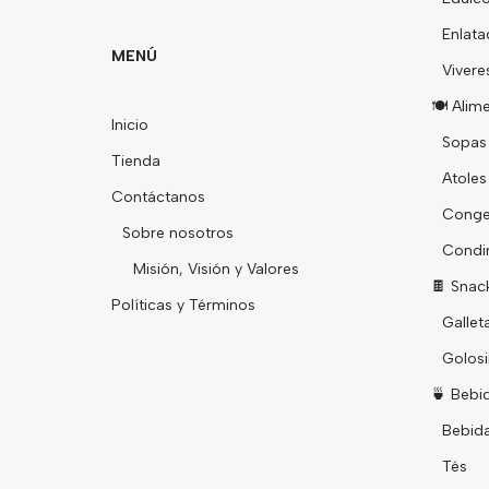
Enlata
MENÚ
Vivere
🍽️ Alim
Inicio
Sopas
Tienda
Atoles
Contáctanos
Conge
Sobre nosotros
Condi
Misión, Visión y Valores
🍫 Snac
Políticas y Términos
Gallet
Golosi
🍵 Bebi
Bebid
Tés