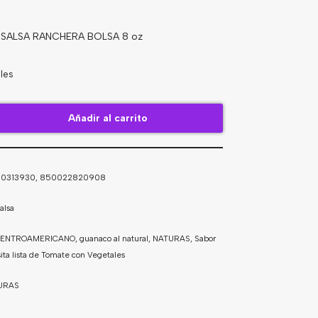
SALSA RANCHERA BOLSA 8 oz
les
Añadir al carrito
00313930, 850022820908
alsa
ENTROAMERICANO
,
guanaco al natural
,
NATURAS
,
Sabor
sita lista de Tomate con Vegetales
URAS