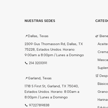
NUESTRAS SEDES
CATEG
📌
Dallas, Texas
🌿 Biene
2309 Gus Thomasson Rd, Dallas, TX
Aceite
75228, Estados Unidos. Horario:
Cremas
9:00am a 8:00pm / Lunes a Domingo
Mascari
📞 214 3201391
Suple
🛒 Desp
📌
Garland, Texas
Básico
1718 S First St, Garland, TX 75040,
Estados Unidos. Horario: 8:00am a
Grano
8:00pm / Lunes a Domingo
Harina
📞 9722789838
Edulco