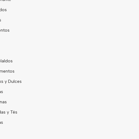
dos
s
entos
laldos
mentos
ks y Dulces
as
nas
das y Tés
as