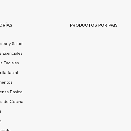
ORÍAS
PRODUCTOS POR PAÍS
star y Salud
s Esenciales
 Faciales
lla facial
mentos
ensa Básica
s de Cocina
s
s
rante