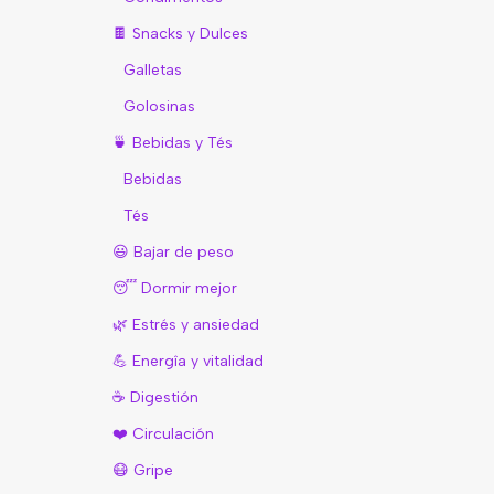
🍫 Snacks y Dulces
Galletas
Golosinas
🍵 Bebidas y Tés
Bebidas
Tés
😃 Bajar de peso
😴 Dormir mejor
🌿 Estrés y ansiedad
💪 Energîa y vitalidad
☕️ Digestión
❤️ Circulación
😷 Gripe