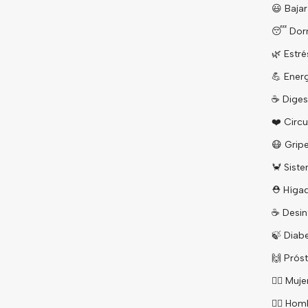
😃 Baja
😴 Dorm
🌿 Estré
💪 Energ
☕️ Diges
❤️ Circu
😷 Grip
🦀 Sist
⛑️ Híga
☕️ Desi
🍃 Diab
🙌 Prós
🙆‍♀️ Muje
🙋‍♂️ Ho