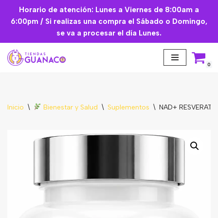
Horario de atención: Lunes a Viernes de 8:00am a
6:00pm / Si realizas una compra el Sábado o Domingo,
Saltar
se va a procesar el día Lunes.
al
contenido
0
Inicio
\
Bienestar y Salud
\
Suplementos
\
NAD+ RESVERATR
Aceites Esenciales
Cremas Faciales
Mascarilla facial
Suplementos
Básicos de Cocina