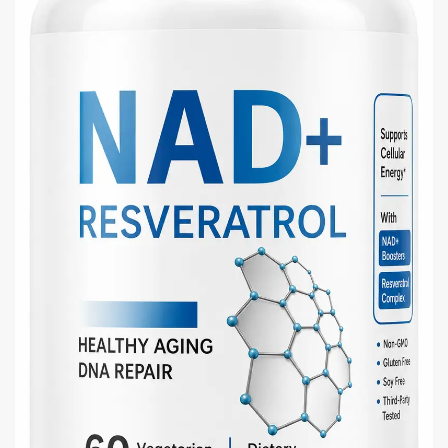
Granos
Harinas
Edulcorante
Enlatados
Viveres
Sopas
Atoles
Congelaldos
Condimentos
Galletas
Golosinas