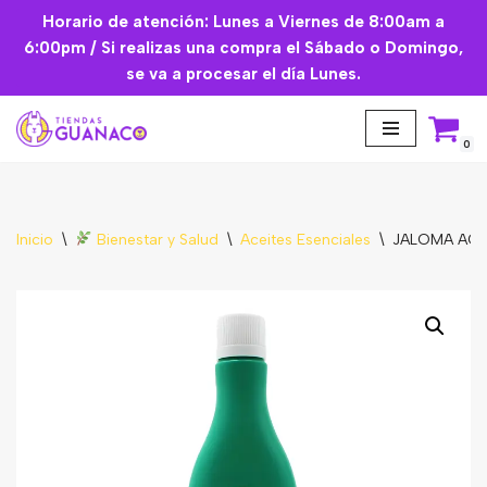
Horario de atención: Lunes a Viernes de 8:00am a
6:00pm / Si realizas una compra el Sábado o Domingo,
Saltar
se va a procesar el día Lunes.
al
contenido
0
Inicio
\
Bienestar y Salud
\
Aceites Esenciales
\
JALOMA ACEI
Aceites Esenciales
Cremas Faciales
Mascarilla facial
Suplementos
Básicos de Cocina