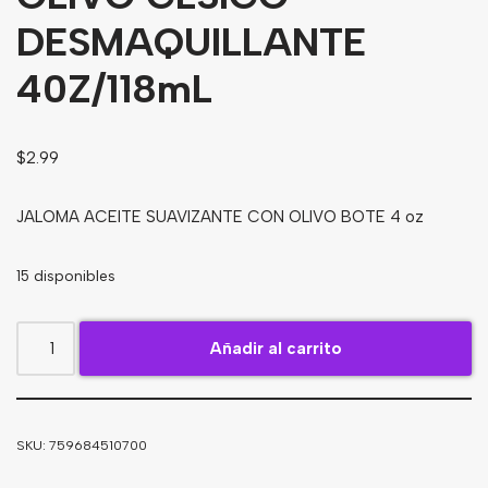
DESMAQUILLANTE
Bebidas
Tés
40Z/118mL
$
2.99
JALOMA ACEITE SUAVIZANTE CON OLIVO BOTE 4 oz
15 disponibles
Añadir al carrito
SKU:
759684510700