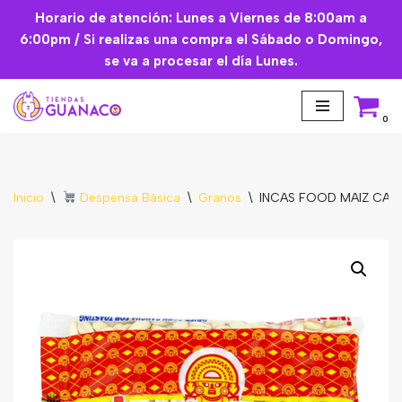
Horario de atención: Lunes a Viernes de 8:00am a
6:00pm / Si realizas una compra el Sábado o Domingo,
Saltar
se va a procesar el día Lunes.
al
contenido
0
Inicio
\
Despensa Básica
\
Granos
\
INCAS FOOD MAIZ CANC
Aceites Esenciales
Cremas Faciales
Mascarilla facial
Suplementos
Básicos de Cocina