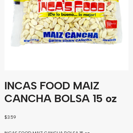
Granos
Harinas
Edulcorante
Enlatados
Viveres
Sopas
Atoles
INCAS FOOD MAIZ
Congelaldos
Condimentos
CANCHA BOLSA 15 oz
Galletas
$
3.59
Golosinas