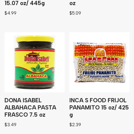
15.07 oz/ 445g
oz
$
4.99
$
5.09
DONA ISABEL
INCA S FOOD FRIJOL
ALBAHACA PASTA
PANAMITO 15 oz/ 425
FRASCO 7.5 oz
g
$
3.49
$
2.39