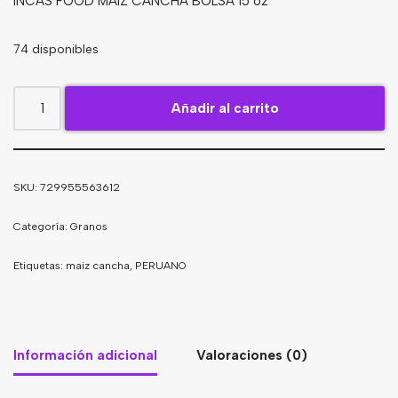
INCAS FOOD MAIZ CANCHA BOLSA 15 oz
Bebidas
74 disponibles
Tés
Añadir al carrito
SKU:
729955563612
Categoría:
Granos
Etiquetas:
maiz cancha
,
PERUANO
Información adicional
Valoraciones (0)