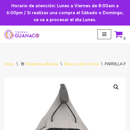
Horario de atención: Lunes a Viernes de 8:00am a
6:00pm / Si realizas una compra el Sábado o Domingo,
Saltar
se va a procesar el día Lunes.
al
contenido
0
Inicio
\
Despensa Básica
\
Básicos de cocina
\
PARRILLA PA
Aceites Esenciales
Cremas Faciales
Mascarilla facial
Suplementos
Básicos de Cocina