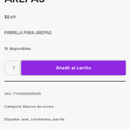
Bebidas
$
8.69
Tés
PARRILLA PARA AREPAS
16 disponibles
Añadir al carrito
SKU:
7704353005165
Categoría:
Básicos de cocina
Etiquetas:
asar
,
colombiano
,
parrilla