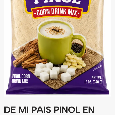
Granos
Harinas
Edulcorante
Enlatados
Viveres
Sopas
Atoles
Congelaldos
Condimentos
Galletas
Golosinas
DE MI PAIS PINOL EN