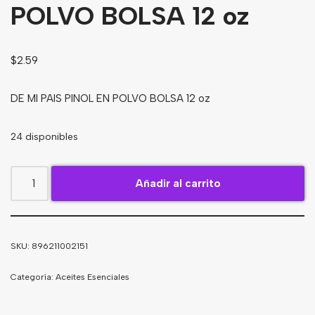
POLVO BOLSA 12 oz
Bebidas
Tés
$
2.59
DE MI PAIS PINOL EN POLVO BOLSA 12 oz
24 disponibles
Añadir al carrito
SKU:
896211002151
Categoría:
Aceites Esenciales