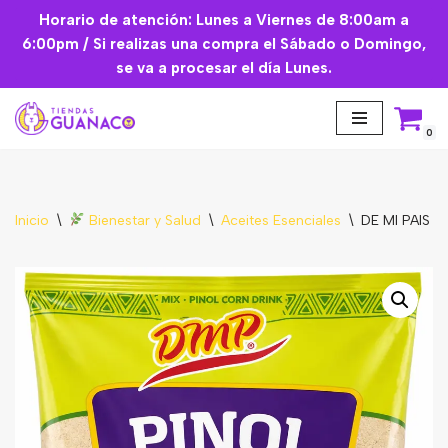
Horario de atención: Lunes a Viernes de 8:00am a
6:00pm / Si realizas una compra el Sábado o Domingo,
Saltar
se va a procesar el día Lunes.
al
contenido
0
Inicio
\
Bienestar y Salud
\
Aceites Esenciales
\
DE MI PAIS 
Aceites Esenciales
Cremas Faciales
Mascarilla facial
Suplementos
Básicos de Cocina