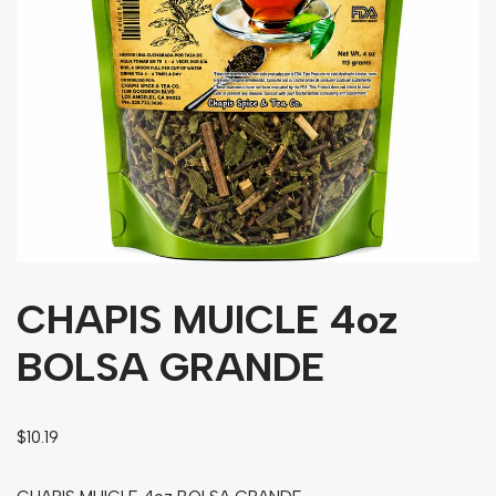
Granos
Harinas
Edulcorante
Enlatados
Viveres
Sopas
Atoles
CHAPIS MUICLE 4oz
Congelaldos
Condimentos
BOLSA GRANDE
Galletas
$
10.19
Golosinas