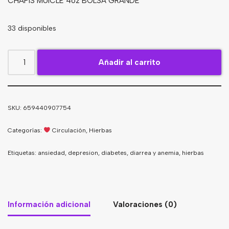
CHAPIS MUICLE 4oz BOLSA GRANDE
Bebidas
33 disponibles
Tés
Añadir al carrito
SKU:
659440907754
Categorías:
Circulación
,
Hierbas
Etiquetas:
ansiedad
,
depresion
,
diabetes
,
diarrea y anemia
,
hierbas
Información adicional
Valoraciones (0)