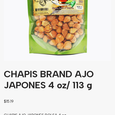
Granos
Harinas
Edulcorante
Enlatados
Viveres
Sopas
Atoles
CHAPIS BRAND AJO
Congelaldos
Condimentos
JAPONES 4 oz/ 113 g
Galletas
$
15.19
Golosinas