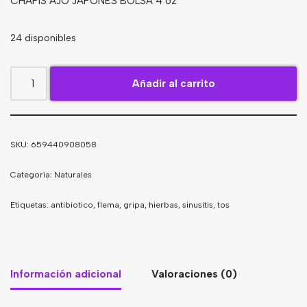
CHAPIS AJO JAPONES BOLSA 4 oz
Bebidas
24 disponibles
Tés
Añadir al carrito
SKU:
659440908058
Categoría:
Naturales
Etiquetas:
antibiotico
,
flema
,
gripa
,
hierbas
,
sinusitis
,
tos
Información adicional
Valoraciones (0)