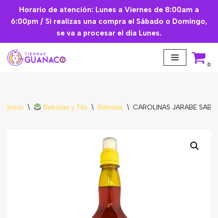
Horario de atención: Lunes a Viernes de 8:00am a
6:00pm / Si realizas una compra el Sábado o Domingo,
Saltar
se va a procesar el día Lunes.
al
contenido
0
Inicio
\
Bebidas y Tés
\
Bebidas
\
CAROLINAS JARABE SABOR
Aceites Esenciales
Cremas Faciales
Mascarilla facial
Suplementos
Básicos de Cocina