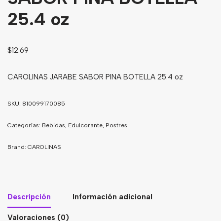
25.4 oz
Bebidas
Tés
$
12.69
CAROLINAS JARABE SABOR PINA BOTELLA 25.4 oz
SKU:
810099170085
Categorías:
Bebidas
,
Edulcorante
,
Postres
Brand:
CAROLINAS
Descripción
Información adicional
Valoraciones (0)