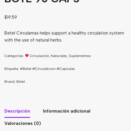
Bebidas
$
19.59
Tés
Betel Circulamax helps support a healthy circulation system
with the use of natural herbs.
Categorías:
Circulación
,
Naturales
,
Suplementos
Etiqueta:
#Betel #Circulatcion #Capsulas
Brand:
Betel
Descripción
Información adicional
Valoraciones (0)