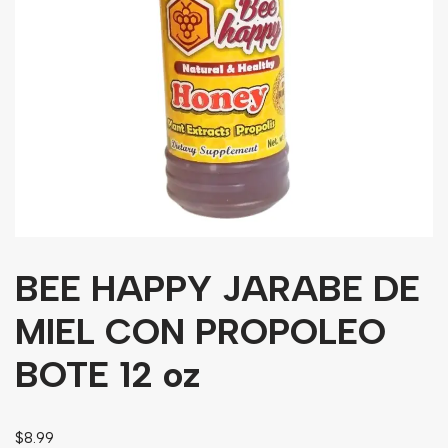
Granos
Harinas
Edulcorante
Enlatados
Viveres
Sopas
Atoles
BEE HAPPY JARABE DE
Congelaldos
Condimentos
MIEL CON PROPOLEO
BOTE 12 oz
Galletas
Golosinas
$
8.99