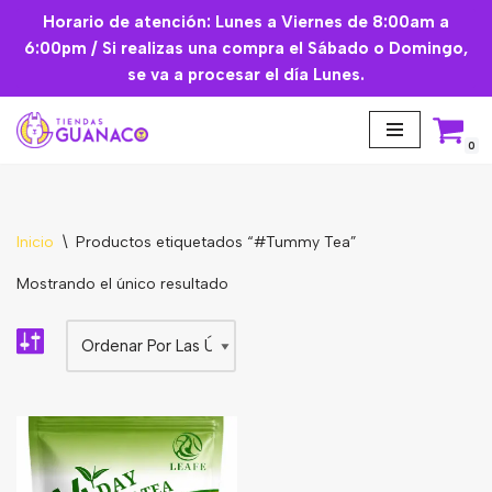
Horario de atención: Lunes a Viernes de 8:00am a
6:00pm / Si realizas una compra el Sábado o Domingo,
Saltar
se va a procesar el día Lunes.
al
contenido
0
Inicio
\
Productos etiquetados “#Tummy Tea”
Aceites Esenciales
Mostrando el único resultado
Cremas Faciales
Mascarilla facial
Suplementos
Básicos de Cocina