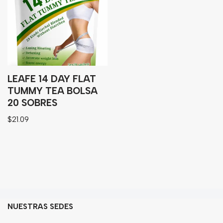
Granos
Harinas
Edulcorante
Enlatados
Viveres
LEAFE 14 DAY FLAT
TUMMY TEA BOLSA
20 SOBRES
Sopas
$
21.09
Atoles
Congelaldos
Condimentos
Galletas
Golosinas
NUESTRAS SEDES