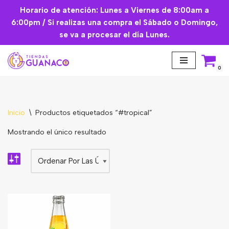
Horario de atención: Lunes a Viernes de 8:00am a
6:00pm / Si realizas una compra el Sábado o Domingo,
Saltar
se va a procesar el día Lunes.
al
contenido
0
Inicio
\
Productos etiquetados “#tropical”
Aceites Esenciales
Mostrando el único resultado
Cremas Faciales
Mascarilla facial
Suplementos
Básicos de Cocina