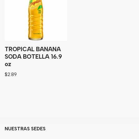
Granos
Harinas
Edulcorante
Enlatados
Viveres
TROPICAL BANANA
SODA BOTELLA 16.9
oz
Sopas
$
2.89
Atoles
Congelaldos
Condimentos
Galletas
Golosinas
NUESTRAS SEDES