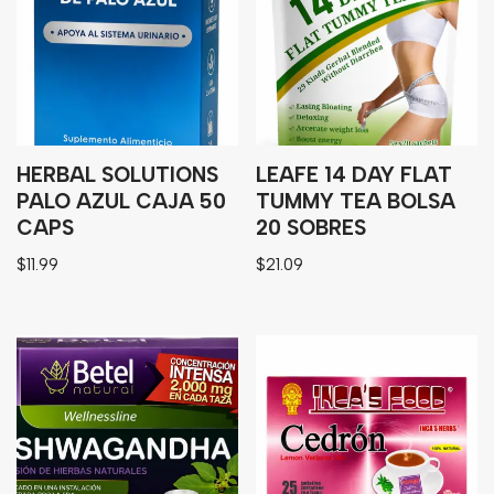
Granos
Harinas
Edulcorante
Enlatados
Viveres
HERBAL SOLUTIONS
LEAFE 14 DAY FLAT
PALO AZUL CAJA 50
TUMMY TEA BOLSA
CAPS
20 SOBRES
Sopas
$
11.99
$
21.09
Atoles
Congelaldos
Condimentos
Galletas
Golosinas