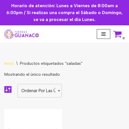
Horario de atención: Lunes a Viernes de 8:00am a
6:00pm / Si realizas una compra el Sábado o Domingo,
Saltar
se va a procesar el día Lunes.
al
contenido
0
Inicio
\
Productos etiquetados “saladas”
Aceites Esenciales
Mostrando el único resultado
Cremas Faciales
Mascarilla facial
Suplementos
Básicos de Cocina