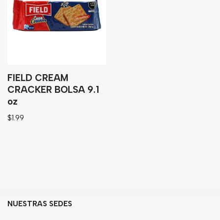
Granos
Harinas
Edulcorante
Enlatados
Viveres
FIELD CREAM
CRACKER BOLSA 9.1
oz
Sopas
$
1.99
Atoles
Congelaldos
Condimentos
Galletas
Golosinas
NUESTRAS SEDES