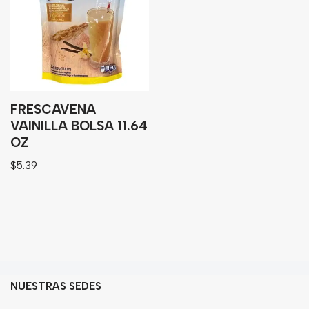
Granos
Harinas
Edulcorante
Enlatados
Viveres
FRESCAVENA
VAINILLA BOLSA 11.64
OZ
Sopas
$
5.39
Atoles
Congelaldos
Condimentos
Galletas
Golosinas
NUESTRAS SEDES