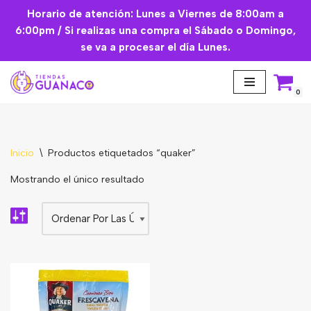
Horario de atención: Lunes a Viernes de 8:00am a
6:00pm / Si realizas una compra el Sábado o Domingo,
Saltar
se va a procesar el día Lunes.
al
contenido
0
Inicio
\
Productos etiquetados “quaker”
Aceites Esenciales
Mostrando el único resultado
Cremas Faciales
Mascarilla facial
Suplementos
Básicos de Cocina