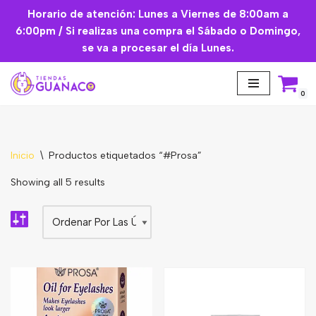
Horario de atención: Lunes a Viernes de 8:00am a
6:00pm / Si realizas una compra el Sábado o Domingo,
Saltar
se va a procesar el día Lunes.
al
contenido
0
Inicio
\
Productos etiquetados “#Prosa”
Aceites Esenciales
Showing all 5 results
Cremas Faciales
Mascarilla facial
Suplementos
Básicos de Cocina