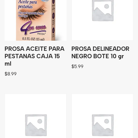
Granos
Harinas
Edulcorante
Enlatados
Viveres
PROSA ACEITE PARA
PROSA DELINEADOR
PESTANAS CAJA 15
NEGRO BOTE 10 gr
ml
Sopas
$
5.99
$
8.99
Atoles
Congelaldos
Condimentos
Galletas
Golosinas