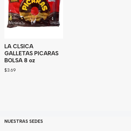
Granos
Harinas
Edulcorante
Enlatados
Viveres
LA CLSICA
GALLETAS PICARAS
BOLSA 8 oz
Sopas
$
3.69
Atoles
Congelaldos
Condimentos
Galletas
Golosinas
NUESTRAS SEDES