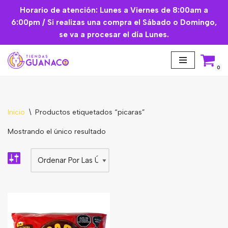
Horario de atención: Lunes a Viernes de 8:00am a
6:00pm / Si realizas una compra el Sábado o Domingo,
Saltar
se va a procesar el día Lunes.
al
contenido
0
Inicio
\
Productos etiquetados “picaras”
Aceites Esenciales
Mostrando el único resultado
Cremas Faciales
Mascarilla facial
Suplementos
Básicos de Cocina