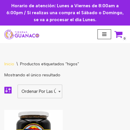
Horario de atención: Lunes a Viernes de 8:00am a
6:00pm / Si realizas una compra el Sábado o Domingo,
Saltar
se va a procesar el día Lunes.
al
contenido
0
Inicio
\
Productos etiquetados “higos”
Aceites Esenciales
Mostrando el único resultado
Cremas Faciales
Mascarilla facial
Suplementos
Básicos de Cocina