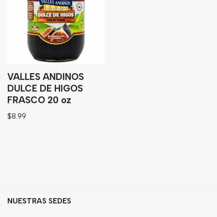
Granos
Harinas
Edulcorante
Enlatados
Viveres
VALLES ANDINOS
DULCE DE HIGOS
FRASCO 20 oz
Sopas
$
8.99
Atoles
Congelaldos
Condimentos
Galletas
Golosinas
NUESTRAS SEDES