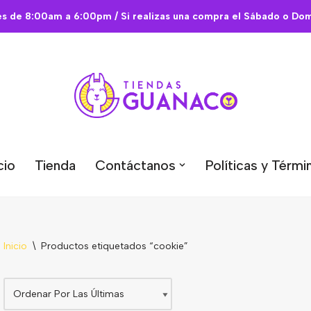
es de 8:00am a 6:00pm / Si realizas una compra el Sábado o Domi
cio
Tienda
Contáctanos
Políticas y Térmi
Inicio
\
Productos etiquetados “cookie”