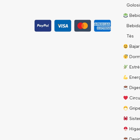
Golosi
Bebid
Bebid
Tés
Bajar
Dorm
Estré
Energ
Diges
Circu
Grip
Siste
Híga
Desin