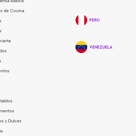
ensa Básica
s de Cocina
s
s
rante
dos
s
entos
laldos
mentos
s y Dulces
as