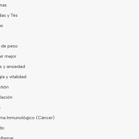
nas
as y Tés
as
 de peso
ir mejor
s y ansiedad
îa y vitalidad
tión
lación
e
ma Inmunológico (Cáncer)
do
flamar