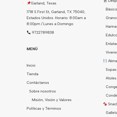
Desp
Garland, Texas
Básico
1718 S First St, Garland, TX 75040,
Estados Unidos. Horario: 8:00am a
Grano
8:00pm / Lunes a Domingo
Harina
9722789838
Edulco
Enlata
MENÚ
Vivere
Alim
Inicio
Sopas
Tienda
Atoles
Contáctanos
Conge
Sobre nosotros
Condi
Misión, Visión y Valores
Snack
Políticas y Términos
Gallet