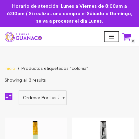
Horario de atención: Lunes a Viernes de 8:00am a
6:00pm / Si realizas una compra el Sábado o Domingo,
Saltar
se va a procesar el día Lunes.
al
contenido
0
Inicio
\
Productos etiquetados “colonia”
Aceites Esenciales
Showing all 3 results
Cremas Faciales
Mascarilla facial
Suplementos
Básicos de Cocina