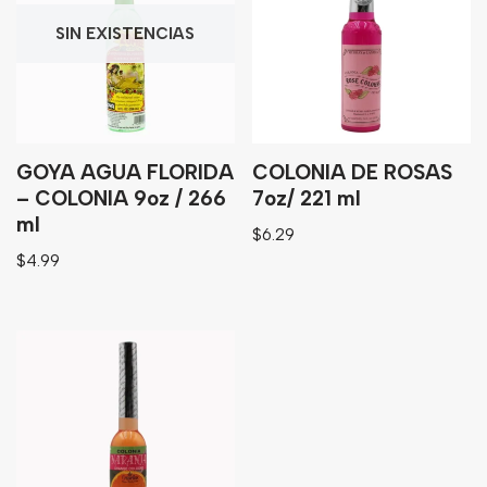
Granos
SIN EXISTENCIAS
Harinas
Edulcorante
Enlatados
Viveres
GOYA AGUA FLORIDA
COLONIA DE ROSAS
– COLONIA 9oz / 266
7oz/ 221 ml
ml
Sopas
$
6.29
$
4.99
Atoles
Congelaldos
Condimentos
Galletas
Golosinas