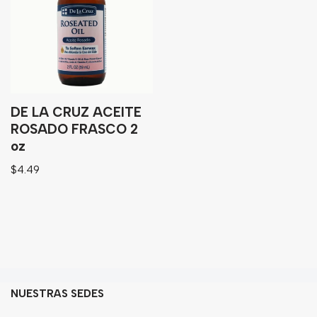
Granos
Harinas
Edulcorante
Enlatados
Viveres
DE LA CRUZ ACEITE
ROSADO FRASCO 2
oz
Sopas
$
4.49
Atoles
Congelaldos
Condimentos
Galletas
Golosinas
NUESTRAS SEDES