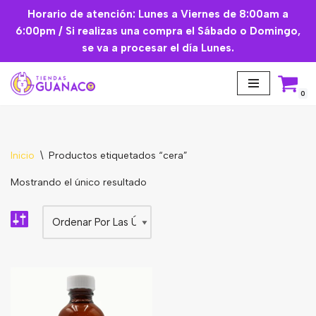
Horario de atención: Lunes a Viernes de 8:00am a
6:00pm / Si realizas una compra el Sábado o Domingo,
Saltar
se va a procesar el día Lunes.
al
contenido
0
Inicio
\
Productos etiquetados “cera”
Aceites Esenciales
Mostrando el único resultado
Cremas Faciales
Mascarilla facial
Suplementos
Básicos de Cocina