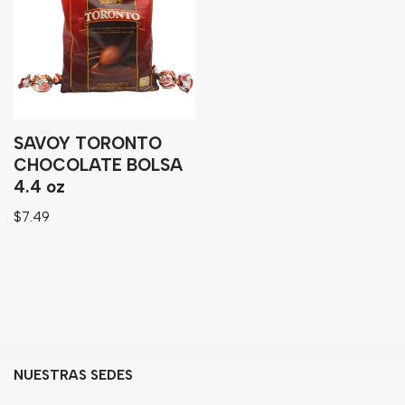
Granos
Harinas
Edulcorante
Enlatados
Viveres
SAVOY TORONTO
CHOCOLATE BOLSA
4.4 oz
Sopas
$
7.49
Atoles
Congelaldos
Condimentos
Galletas
Golosinas
NUESTRAS SEDES