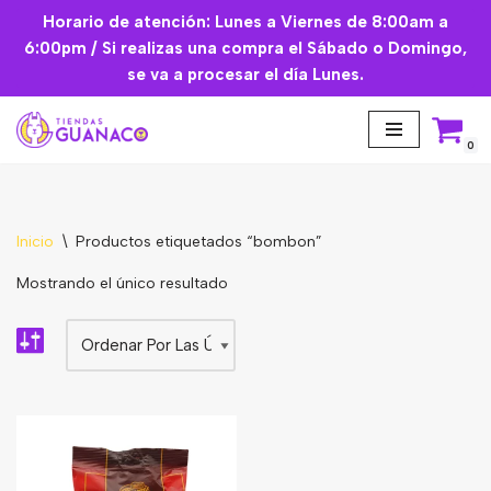
Horario de atención: Lunes a Viernes de 8:00am a
6:00pm / Si realizas una compra el Sábado o Domingo,
Saltar
se va a procesar el día Lunes.
al
contenido
0
Inicio
\
Productos etiquetados “bombon”
Aceites Esenciales
Mostrando el único resultado
Cremas Faciales
Mascarilla facial
Suplementos
Básicos de Cocina