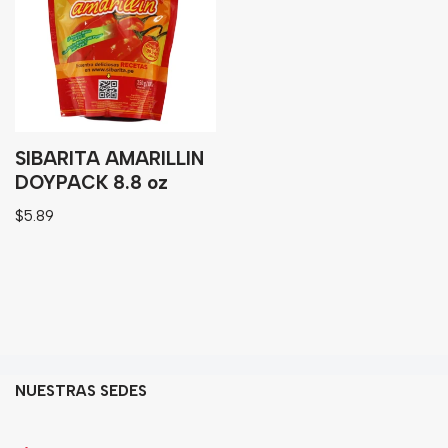
Granos
Harinas
Edulcorante
Enlatados
Viveres
SIBARITA AMARILLIN
DOYPACK 8.8 oz
Sopas
$
5.89
Atoles
Congelaldos
Condimentos
Galletas
NUESTRAS SEDES
Golosinas