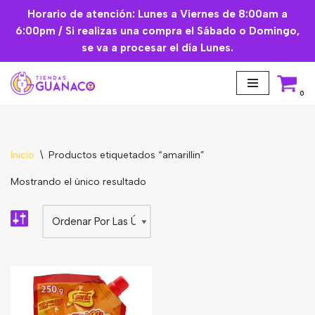
Horario de atención: Lunes a Viernes de 8:00am a
6:00pm / Si realizas una compra el Sábado o Domingo,
Saltar
se va a procesar el día Lunes.
al
contenido
0
Inicio
\
Productos etiquetados “amarillin”
Aceites Esenciales
Mostrando el único resultado
Cremas Faciales
Mascarilla facial
Suplementos
Básicos de Cocina