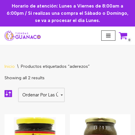
Horario de atención: Lunes a Viernes de 8:00am a
6:00pm / Si realizas una compra el Sábado o Domingo,
Saltar
se va a procesar el día Lunes.
al
contenido
0
Inicio
\
Productos etiquetados “aderezos”
Aceites Esenciales
Showing all 2 results
Cremas Faciales
Mascarilla facial
Suplementos
Básicos de Cocina