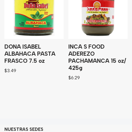
Granos
Harinas
Edulcorante
Enlatados
Viveres
DONA ISABEL
INCA S FOOD
ALBAHACA PASTA
ADEREZO
FRASCO 7.5 oz
PACHAMANCA 15 oz/
Sopas
425g
$
3.49
Atoles
$
6.29
Congelaldos
Condimentos
Galletas
Golosinas
NUESTRAS SEDES